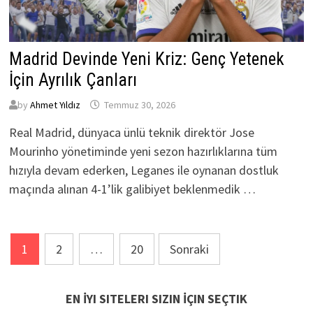
Madrid Devinde Yeni Kriz: Genç Yetenek
İçin Ayrılık Çanları
by
Ahmet Yıldız
Temmuz 30, 2026
Real Madrid, dünyaca ünlü teknik direktör Jose
Mourinho yönetiminde yeni sezon hazırlıklarına tüm
hızıyla devam ederken, Leganes ile oynanan dostluk
maçında alınan 4-1’lik galibiyet beklenmedik …
Yazı
1
2
…
20
Sonraki
sayfalaması
EN İYI SITELERI SIZIN İÇIN SEÇTIK