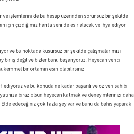
r ve işlemlerini de bu hesap üzerinden sorunsuz bir şekilde
n için çizdiğimiz harita seni de esir alacak ve ihya ediyor
yor ve bu noktada kusursuz bir şekilde çalışmalarımızı
bir iş değil ve bizler bunu başarıyoruz. Heyecan verici
 mükemmel bir ortamın esiri olabilirsiniz.
f ediyoruz ve bu konuda ne kadar başarılı ve öz veri sahibi
yatınıza biraz olsun heyecan katmak ve deneyimlerinizi daha
 Elde edeceğiniz çok fazla şey var ve bunu da bahis yaparak