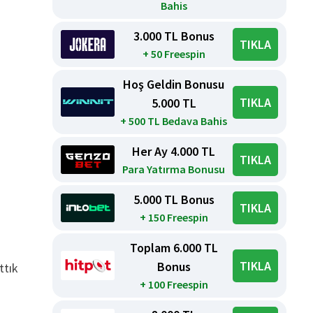
Bahis
3.000 TL Bonus
TIKLA
+ 50 Freespin
Hoş Geldin Bonusu
TIKLA
5.000 TL
+ 500 TL Bedava Bahis
Her Ay 4.000 TL
TIKLA
Para Yatırma Bonusu
5.000 TL Bonus
TIKLA
+ 150 Freespin
Toplam 6.000 TL
TIKLA
Bonus
ttık
+ 100 Freespin