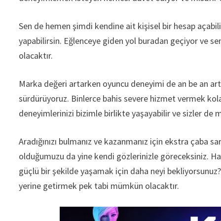
Sen de hemen şimdi kendine ait kişisel bir hesap açabili
yapabilirsin. Eğlenceye giden yol buradan geçiyor ve seni
olacaktır.
Marka değeri artarken oyuncu deneyimi de an be an artı
sürdürüyoruz. Binlerce bahis severe hizmet vermek kolay 
deneyimlerinizi bizimle birlikte yaşayabilir ve sizler de
Aradığınızı bulmanız ve kazanmanız için ekstra çaba sar
olduğumuzu da yine kendi gözlerinizle göreceksiniz. Ha
güçlü bir şekilde yaşamak için daha neyi bekliyorsunuz?
yerine getirmek pek tabi mümkün olacaktır.