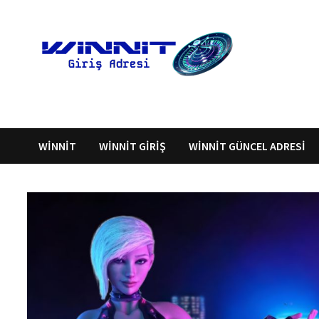
Skip
to
content
WINNIT
WINNIT GIRIŞ
WINNIT GÜNCEL ADRESI