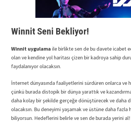
Winnit Seni Bekliyor!
Winnit uygulama
ile birlikte sen de bu davete icabet 
olan ve kendine yol haritası çizen bir kadroya sahip duru
faydalanıyor olacaksın.
İnternet dünyasında faaliyetlerini sürdüren onlarca ve ha
çünkü burada distopik bir dünya yarattık ve kazandırma e
daha kolay bir şekilde gerçeğe dönüştürecek ve daha da
olacaksın. Bu deneyimi yaşamak ve üstüne daha fazla h
biliyorsun. Hedeflerini belirle ve sen de burada yerini al!