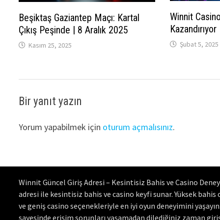
Winnit Casino
Beşiktaş Gaziantep Maçı: Kartal
Kazandırıyor
Çıkış Peşinde | 8 Aralık 2025
Şubat 5, 2025
Kasım 25, 2025
Bir yanıt yazın
Yorum yapabilmek için
oturum açmalısınız
.
Winnit Güncel Giriş Adresi – Kesintisiz Bahis ve Casino Deney
adresi ile kesintisiz bahis ve casino keyfi sunar. Yüksek bahi
ve geniş casino seçenekleriyle en iyi oyun deneyimini yaşayın
sayesinde erişim sorunları yaşamadan dilediğiniz zaman giriş 