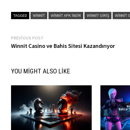
TAGGED
WINNIT
WINNIT APK INDIR
WINNIT GIRIŞ
WINNIT 
Yazı
Previous
PREVIOUS POST
post:
Winnit Casino ve Bahis Sitesi Kazandırıyor
gezinmesi
YOU MIGHT ALSO LIKE