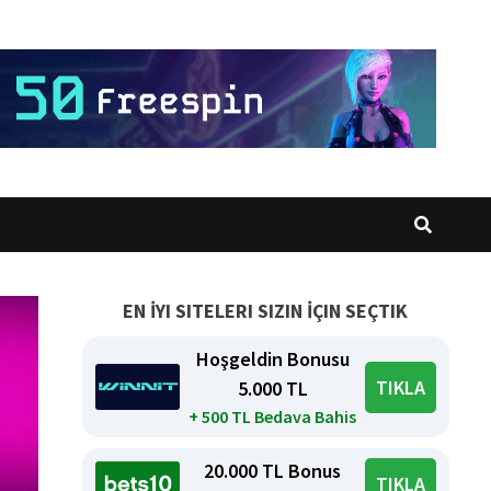
EN İYI SITELERI SIZIN İÇIN SEÇTIK
Hoşgeldin Bonusu
TIKLA
5.000 TL
+ 500 TL Bedava Bahis
20.000 TL Bonus
TIKLA