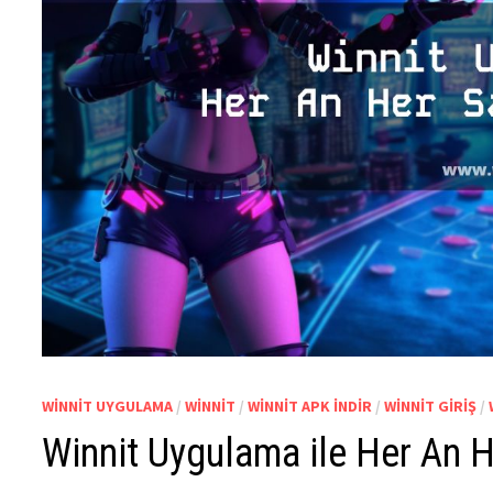
WINNIT UYGULAMA
/
WINNIT
/
WINNIT APK INDIR
/
WINNIT GIRIŞ
/
Winnit Uygulama ile Her An H