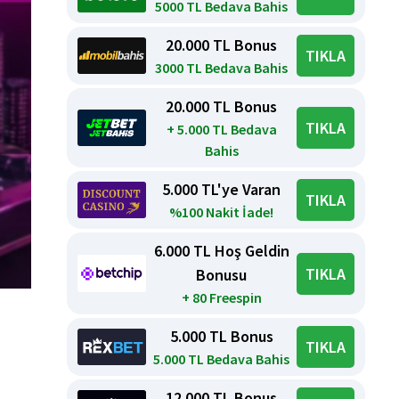
5000 TL Bedava Bahis
20.000 TL Bonus
TIKLA
3000 TL Bedava Bahis
20.000 TL Bonus
TIKLA
+ 5.000 TL Bedava
Bahis
5.000 TL'ye Varan
TIKLA
%100 Nakit İade!
6.000 TL Hoş Geldin
TIKLA
Bonusu
+ 80 Freespin
5.000 TL Bonus
TIKLA
5.000 TL Bedava Bahis
12.000 TL Bonus