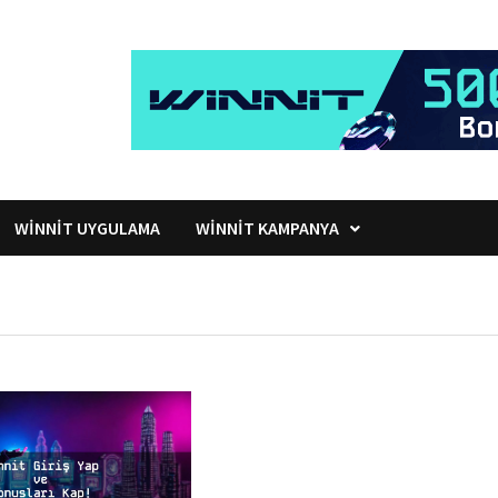
WINNIT UYGULAMA
WINNIT KAMPANYA