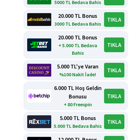
5000 TL Bedava Bahis
20.000 TL Bonus
TIKLA
3000 TL Bedava Bahis
20.000 TL Bonus
TIKLA
+ 5.000 TL Bedava
Bahis
5.000 TL'ye Varan
TIKLA
%100 Nakit İade!
6.000 TL Hoş Geldin
TIKLA
Bonusu
+ 80 Freespin
5.000 TL Bonus
TIKLA
5.000 TL Bedava Bahis
12.000 TL Bonus