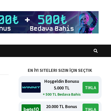
EN İYI SITELERI SIZIN İÇIN SEÇTIK
Hoşgeldin Bonusu
TIKLA
5.000 TL
+ 500 TL Bedava Bahis
20.000 TL Bonus
TIKLA