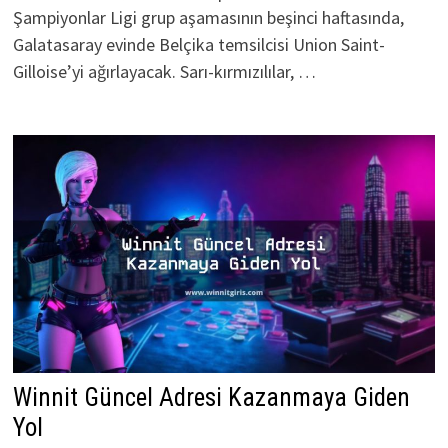
Şampiyonlar Ligi grup aşamasının beşinci haftasında,
Galatasaray evinde Belçika temsilcisi Union Saint-
Gilloise’yi ağırlayacak. Sarı-kırmızılılar, …
Winnit Güncel Adresi Kazanmaya Giden
Yol