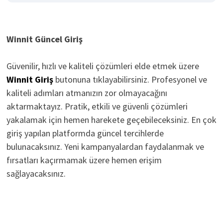
Winnit Güncel Giriş
Güvenilir, hızlı ve kaliteli çözümleri elde etmek üzere
Winnit Giriş
butonuna tıklayabilirsiniz. Profesyonel ve
kaliteli adımları atmanızın zor olmayacağını
aktarmaktayız. Pratik, etkili ve güvenli çözümleri
yakalamak için hemen harekete geçebileceksiniz. En çok
giriş yapılan platformda güncel tercihlerde
bulunacaksınız. Yeni kampanyalardan faydalanmak ve
fırsatları kaçırmamak üzere hemen erişim
sağlayacaksınız.