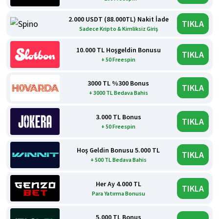
2.000 USDT (88.000TL) Nakit İade
TIKLA
Sadece Kripto & Kimliksiz Giriş
10.000 TL Hoşgeldin Bonusu
TIKLA
+ 50 Freespin
3000 TL %300 Bonus
TIKLA
+ 3000 TL Bedava Bahis
3.000 TL Bonus
TIKLA
+ 50 Freespin
Hoş Geldin Bonusu 5.000 TL
TIKLA
+ 500 TL Bedava Bahis
Her Ay 4.000 TL
TIKLA
Para Yatırma Bonusu
5.000 TL Bonus