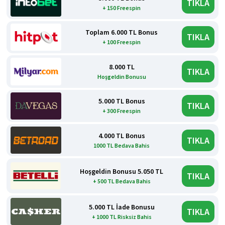
TIKLA
+ 150 Freespin
Toplam 6.000 TL Bonus
TIKLA
+ 100 Freespin
8.000 TL
TIKLA
Hoşgeldin Bonusu
5.000 TL Bonus
TIKLA
+ 300 Freespin
4.000 TL Bonus
TIKLA
1000 TL Bedava Bahis
Hoşgeldin Bonusu 5.050 TL
TIKLA
+ 500 TL Bedava Bahis
5.000 TL İade Bonusu
TIKLA
+ 1000 TL Risksiz Bahis