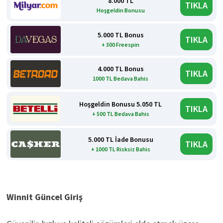
8.000 TL
TIKLA
Hoşgeldin Bonusu
5.000 TL Bonus
TIKLA
+ 300 Freespin
4.000 TL Bonus
TIKLA
1000 TL Bedava Bahis
Hoşgeldin Bonusu 5.050 TL
TIKLA
+ 500 TL Bedava Bahis
5.000 TL İade Bonusu
TIKLA
+ 1000 TL Risksiz Bahis
Winnit Güncel Giriş