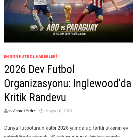
EN SON FUTBOL HABERLERI
2026 Dev Futbol
Organizasyonu: Inglewood’da
Kritik Randevu
by
Ahmet Yıldız
Mayıs 10, 2026
Dünya futbolunun kalbi 2026 yılında üç farklı ülkenin ev
sahipliğinde atacak. 48 takımın büyük bir heyecanla