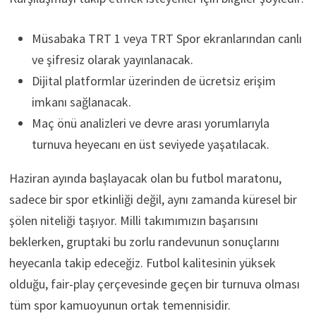
Müsabaka TRT 1 veya TRT Spor ekranlarından canlı
ve şifresiz olarak yayınlanacak.
Dijital platformlar üzerinden de ücretsiz erişim
imkanı sağlanacak.
Maç önü analizleri ve devre arası yorumlarıyla
turnuva heyecanı en üst seviyede yaşatılacak.
Haziran ayında başlayacak olan bu futbol maratonu,
sadece bir spor etkinliği değil, aynı zamanda küresel bir
şölen niteliği taşıyor. Milli takımımızın başarısını
beklerken, gruptaki bu zorlu randevunun sonuçlarını
heyecanla takip edeceğiz. Futbol kalitesinin yüksek
olduğu, fair-play çerçevesinde geçen bir turnuva olması
tüm spor kamuoyunun ortak temennisidir.