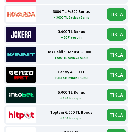
3000 TL %300 Bonus
TIKLA
+ 3000 TL Bedava Bahis
3.000 TL Bonus
TIKLA
+ 50 Freespin
Hoş Geldin Bonusu 5.000 TL
TIKLA
+ 500 TL Bedava Bahis
Her Ay 4.000 TL
TIKLA
Para Yatırma Bonusu
5.000 TL Bonus
TIKLA
+ 150 Freespin
Toplam 6.000 TL Bonus
TIKLA
+ 100 Freespin