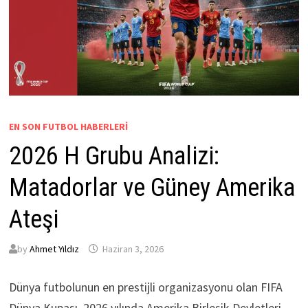
EN SON FUTBOL HABERLERI
2026 H Grubu Analizi:
Matadorlar ve Güney Amerika
Ateşi
by
Ahmet Yıldız
Haziran 3, 2026
Dünya futbolunun en prestijli organizasyonu olan FIFA
Dünya Kupası, 2026 yılında Amerika Birleşik Devletleri,