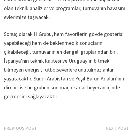
olan teknik analizler ve programlar, turnuvanın havasını
evlerimize taşıyacak.
Sonuç olarak H Grubu, hem favorilerin gövde gösterisi
yapabileceği hem de beklenmedik sonuçların
çıkabileceği, turnuvanın en dengeli gruplarından biri.
İspanya’nın teknik kalitesi ve Uruguay’ın bitmek
bilmeyen enerjisi, futbolseverlere unutulmaz anlar
yaşatacaktır. Suudi Arabistan ve Yeşil Burun Adaları’nın
direnci ise bu grubun son maça kadar heyecan içinde
geçmesini sağlayacaktır.
Yazı
Previous
N
PREVIOUS POST
NEXT POST