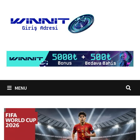
Skip
to
content
MENU