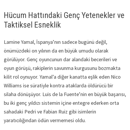
Hücum Hattındaki Genç Yetenekler ve
Taktiksel Esneklik
Lamine Yamal, İspanya’nın sadece bugünü değil,
önümüzdeki on yılının da en büyük umudu olarak
görülüyor. Genç oyuncunun dar alandaki becerileri ve
oyun görüşü, rakiplerin savunma kurgusunu bozmakta
kilit rol oynuyor. Yamal’a diğer kanatta eşlik eden Nico
Williams ise süratiyle kontra ataklarda öldürücü bir
silaha dönüşüyor. Luis de la Fuente’nin en büyük başarısı,
bu iki genç yıldızı sistemin içine entegre ederken orta
sahadaki Pedri ve Fabian Ruiz gibi isimlerin
yaratıcılığından ödün vermemesi oldu.