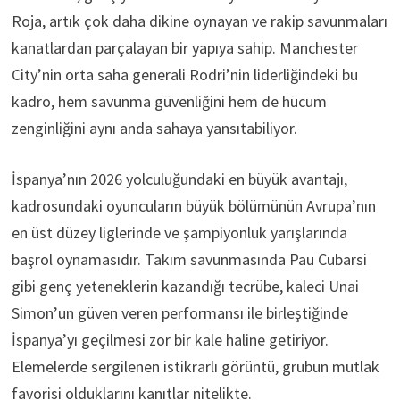
Roja, artık çok daha dikine oynayan ve rakip savunmaları
kanatlardan parçalayan bir yapıya sahip. Manchester
City’nin orta saha generali Rodri’nin liderliğindeki bu
kadro, hem savunma güvenliğini hem de hücum
zenginliğini aynı anda sahaya yansıtabiliyor.
İspanya’nın 2026 yolculuğundaki en büyük avantajı,
kadrosundaki oyuncuların büyük bölümünün Avrupa’nın
en üst düzey liglerinde ve şampiyonluk yarışlarında
başrol oynamasıdır. Takım savunmasında Pau Cubarsi
gibi genç yeteneklerin kazandığı tecrübe, kaleci Unai
Simon’un güven veren performansı ile birleştiğinde
İspanya’yı geçilmesi zor bir kale haline getiriyor.
Elemelerde sergilenen istikrarlı görüntü, grubun mutlak
favorisi olduklarını kanıtlar nitelikte.