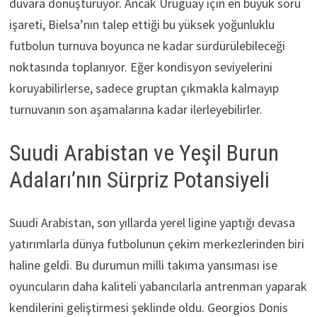
duvara dönüştürüyor. Ancak Uruguay için en büyük soru
işareti, Bielsa’nın talep ettiği bu yüksek yoğunluklu
futbolun turnuva boyunca ne kadar sürdürülebileceği
noktasında toplanıyor. Eğer kondisyon seviyelerini
koruyabilirlerse, sadece gruptan çıkmakla kalmayıp
turnuvanın son aşamalarına kadar ilerleyebilirler.
Suudi Arabistan ve Yeşil Burun
Adaları’nın Sürpriz Potansiyeli
Suudi Arabistan, son yıllarda yerel ligine yaptığı devasa
yatırımlarla dünya futbolunun çekim merkezlerinden biri
haline geldi. Bu durumun milli takıma yansıması ise
oyuncuların daha kaliteli yabancılarla antrenman yaparak
kendilerini geliştirmesi şeklinde oldu. Georgios Donis