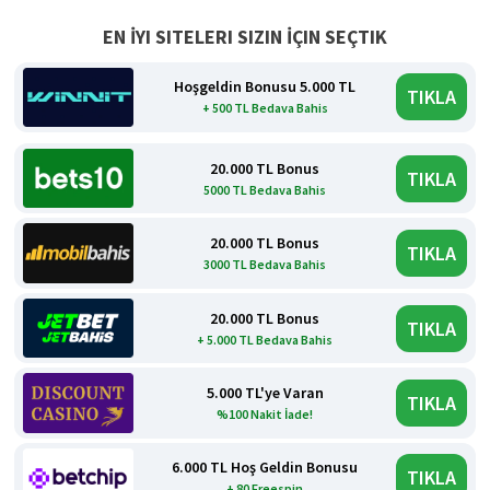
EN İYI SITELERI SIZIN İÇIN SEÇTIK
Hoşgeldin Bonusu 5.000 TL
TIKLA
+ 500 TL Bedava Bahis
20.000 TL Bonus
TIKLA
5000 TL Bedava Bahis
20.000 TL Bonus
TIKLA
3000 TL Bedava Bahis
20.000 TL Bonus
TIKLA
+ 5.000 TL Bedava Bahis
5.000 TL'ye Varan
TIKLA
%100 Nakit İade!
6.000 TL Hoş Geldin Bonusu
TIKLA
+ 80 Freespin