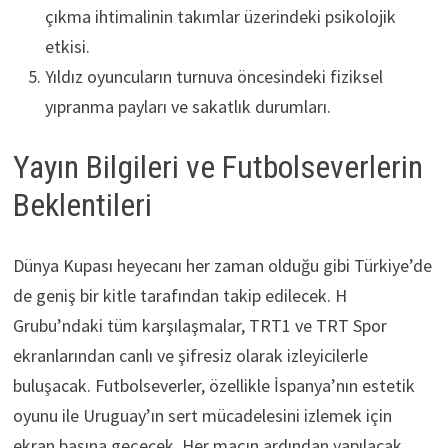
çıkma ihtimalinin takımlar üzerindeki psikolojik
etkisi.
Yıldız oyuncuların turnuva öncesindeki fiziksel
yıpranma payları ve sakatlık durumları.
Yayın Bilgileri ve Futbolseverlerin
Beklentileri
Dünya Kupası heyecanı her zaman olduğu gibi Türkiye’de
de geniş bir kitle tarafından takip edilecek. H
Grubu’ndaki tüm karşılaşmalar, TRT1 ve TRT Spor
ekranlarından canlı ve şifresiz olarak izleyicilerle
buluşacak. Futbolseverler, özellikle İspanya’nın estetik
oyunu ile Uruguay’ın sert mücadelesini izlemek için
ekran başına geçecek. Her maçın ardından yapılacak