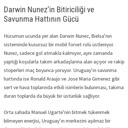
Darwin Nunez’in Bitiriciliği ve
Savunma Hattının Gücü
Hücumun ucunda yer alan Darwin Nunez, Bielsa’nın
sisteminde kusursuz bir mobil forvet rolü üstleniyor.
Nunez, sadece gol atmakla kalmıyor, aynı zamanda
yaptığı koşularla takım arkadaşlarına alan açıyor ve rakip
stoperleri maç boyunca yoruyor. Uruguay’ın savunma
hattında ise Ronald Araujo ve Jose Maria Gimenez gibi
sert ve hava toplarında etkili isimlerin bulunması, takıma
duran toplarda da büyük bir üstünlük sağlıyor.
Orta sahada Manuel Ugarte’nin bitmek tükenmek
bilmeyen enerjisi, Uruguay’ın merkezini aşılmaz bir