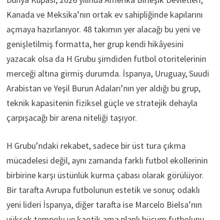
Kanada ve Meksika’nın ortak ev sahipliğinde kapılarını
açmaya hazırlanıyor. 48 takımın yer alacağı bu yeni ve
genişletilmiş formatta, her grup kendi hikâyesini
yazacak olsa da H Grubu şimdiden futbol otoritelerinin
merceği altına girmiş durumda. İspanya, Uruguay, Suudi
Arabistan ve Yeşil Burun Adaları’nın yer aldığı bu grup,
teknik kapasitenin fiziksel güçle ve stratejik dehayla
çarpışacağı bir arena niteliği taşıyor.
H Grubu’ndaki rekabet, sadece bir üst tura çıkma
mücadelesi değil, aynı zamanda farklı futbol ekollerinin
birbirine karşı üstünlük kurma çabası olarak görülüyor.
Bir tarafta Avrupa futbolunun estetik ve sonuç odaklı
yeni lideri İspanya, diğer tarafta ise Marcelo Bielsa’nın
yüksek tempolu ve kaotik ama planlı hücum futbolunu