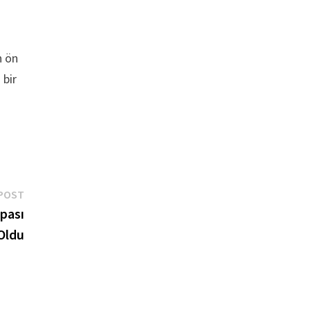
n ön
 bir
Next
POST
post:
pası
Oldu