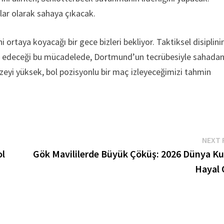
lar olarak sahaya çıkacak.
 ortaya koyacağı bir gece bizleri bekliyor. Taktiksel disiplini
in edeceği bu mücadelede, Dortmund’un tecrübesiyle sahadan
zeyi yüksek, bol pozisyonlu bir maç izleyeceğimizi tahmin
NEXT 
ol
Gök Mavililerde Büyük Çöküş: 2026 Dünya Ku
Hayal 