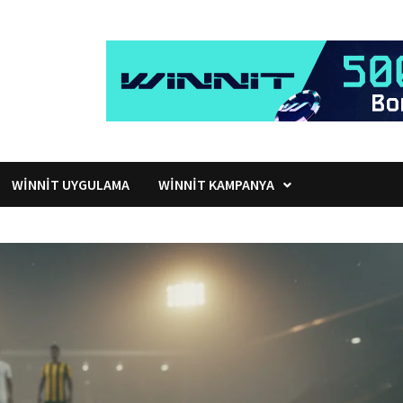
WINNIT UYGULAMA
WINNIT KAMPANYA