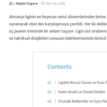
by
Mujdat Ozgece
Mart 28, 2026
Almanya liginin en heyecan verici dönemlerinden birine 
oynanacak olan dev karşılaşmaya çevrildi. Her iki ekib
üç puanın ötesinde bir anlam taşıyor. Ligin üst sıraları
ve taktiksel disiplinleri sonucun belirlenmesinde birinci
Contents
Ligdeki Mevcut Durum ve Puan 
Kadro Analizi ve Önemli Eksikler
Stratejik Beklentiler ve Oyun Pla