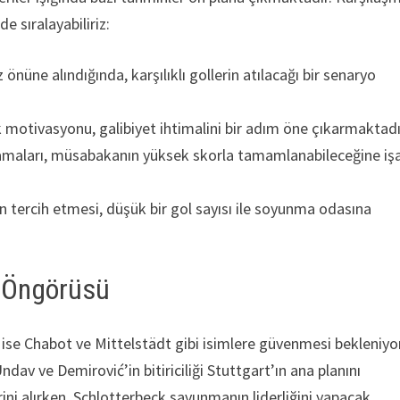
e sıralayabiliriz:
önüne alındığında, karşılıklı gollerin atılacağı bir senaryo
 motivasyonu, galibiyet ihtimalini bir adım öne çıkarmaktadı
talamaları, müsabakanın yüksek skorla tamamlanabileceğine iş
un tercih etmesi, düşük bir gol sayısı ile soyunma odasına
u Öngörüsü
 ise Chabot ve Mittelstädt gibi isimlere güvenmesi bekleniyor
dav ve Demirović’in bitiriciliği Stuttgart’ın ana planını
ni alırken, Schlotterbeck savunmanın liderliğini yapacak.