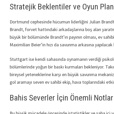
Stratejik Beklentiler ve Oyun Plan
Dortmund cephesinde hücumun liderliğini Julian Brandt ü
Brandt, forvet hattındaki arkadaşlarına boş alan yarat
büyük bir bölümünde Brandt’ın payının olması, ev sahibi
Maximilian Beier’in hızı da savunma arkasına yapılacak ko
Stuttgart ise kendi sahasında oynamanın verdiği psikoloj
bölümlerinde yoğun bir baskı kurmaları bekleniyor. Tak
bireysel yeteneklerine karşı en büyük savunma mekanizm
gol aramayı seven ev sahibi ekip, hava toplarındaki etkin
Bahis Severler İçin Önemli Notlar
Bu büyük mücadele öncesinde istatistikler ve saha içi v