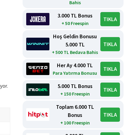
Bahis
3.000 TL Bonus
TIKLA
+ 50 Freespin
Hoş Geldin Bonusu
TIKLA
5.000 TL
+ 500 TL Bedava Bahis
Her Ay 4.000 TL
TIKLA
Para Yatırma Bonusu
v
yor.
5.000 TL Bonus
TIKLA
+ 150 Freespin
Toplam 6.000 TL
TIKLA
Bonus
+ 100 Freespin