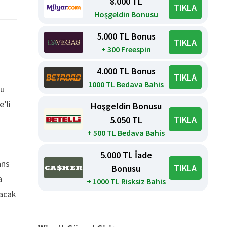
8.000 TL
TIKLA
Hoşgeldin Bonusu
5.000 TL Bonus
TIKLA
+ 300 Freespin
4.000 TL Bonus
TIKLA
1000 TL Bedava Bahis
mu
e’li
Hoşgeldin Bonusu
TIKLA
5.050 TL
+ 500 TL Bedava Bahis
5.000 TL İade
ans
TIKLA
Bonusu
a
+ 1000 TL Risksiz Bahis
lacak