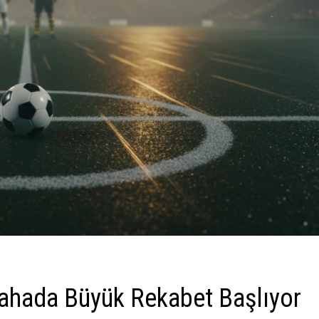
Sahada Büyük Rekabet Başlıyor