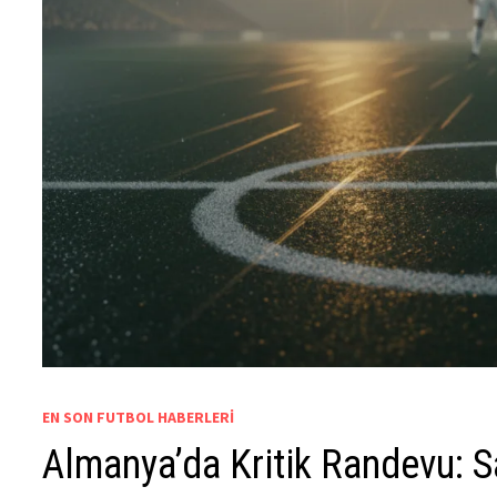
EN SON FUTBOL HABERLERI
Almanya’da Kritik Randevu: 