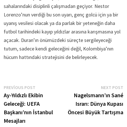
sahalarındaki disiplinli çalışmadan geçiyor. Nestor
Lorenzo’nun verdiği bu son uyarı, genç golcü için ya bir
uyanış vesilesi olacak ya da parlak bir yeteneğin daha
futbol tarihindeki kayıp yıldızlar arasına karışmasına yol
açacak. Duran’ın önümüzdeki süreçte sergileyeceği
tutum, sadece kendi geleceğini değil, Kolombiya’nın
hücum hattındaki stratejisini de belirleyecek.
Yazı
Previous
N
PREVIOUS POST
NEXT POST
post:
p
Ay-Yıldızlı Ekibin
Nagelsmann’ın Sané
gezinmesi
Geleceği: UEFA
Israrı: Dünya Kupası
Başkanı’nın İstanbul
Öncesi Büyük Tartışma
Mesajları