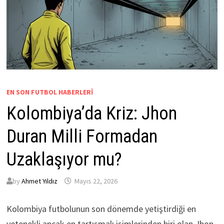
EN SON FUTBOL HABERLERI
Kolombiya’da Kriz: Jhon
Duran Milli Formadan
Uzaklaşıyor mu?
by
Ahmet Yıldız
Mayıs 22, 2026
Kolombiya futbolunun son dönemde yetiştirdiği en
yetenekli ancak en tartışmalı isimlerinden biri olan Jhon