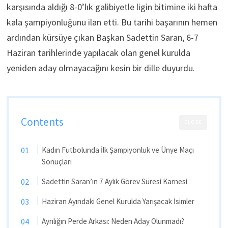
karşısında aldığı 8-0’lık galibiyetle ligin bitimine iki hafta
kala şampiyonluğunu ilan etti. Bu tarihi başarının hemen
ardından kürsüye çıkan Başkan Sadettin Saran, 6-7
Haziran tarihlerinde yapılacak olan genel kurulda
yeniden aday olmayacağını kesin bir dille duyurdu.
Contents
CLOSE
Kadın Futbolunda İlk Şampiyonluk ve Ünye Maçı
Sonuçları
Sadettin Saran’ın 7 Aylık Görev Süresi Karnesi
Haziran Ayındaki Genel Kurulda Yarışacak İsimler
Ayrılığın Perde Arkası: Neden Aday Olunmadı?