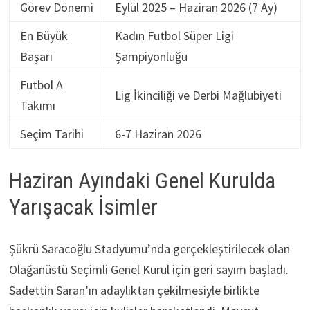
Görev Dönemi
Eylül 2025 – Haziran 2026 (7 Ay)
En Büyük
Kadın Futbol Süper Ligi
Başarı
Şampiyonluğu
Futbol A
Lig İkinciliği ve Derbi Mağlubiyeti
Takımı
Seçim Tarihi
6-7 Haziran 2026
Haziran Ayındaki Genel Kurulda
Yarışacak İsimler
Şükrü Saracoğlu Stadyumu’nda gerçekleştirilecek olan
Olağanüstü Seçimli Genel Kurul için geri sayım başladı.
Sadettin Saran’ın adaylıktan çekilmesiyle birlikte