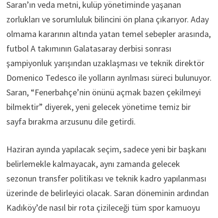
Saran’ın veda metni, kulüp yönetiminde yaşanan
zorlukları ve sorumluluk bilincini ön plana çıkarıyor. Aday
olmama kararının altında yatan temel sebepler arasında,
futbol A takımının Galatasaray derbisi sonrası
şampiyonluk yarışından uzaklaşması ve teknik direktör
Domenico Tedesco ile yolların ayrılması süreci bulunuyor.
Saran, “Fenerbahçe’nin önünü açmak bazen çekilmeyi
bilmektir” diyerek, yeni gelecek yönetime temiz bir
sayfa bırakma arzusunu dile getirdi.
Haziran ayında yapılacak seçim, sadece yeni bir başkanı
belirlemekle kalmayacak, aynı zamanda gelecek
sezonun transfer politikası ve teknik kadro yapılanması
üzerinde de belirleyici olacak. Saran döneminin ardından
Kadıköy’de nasıl bir rota çizileceği tüm spor kamuoyu