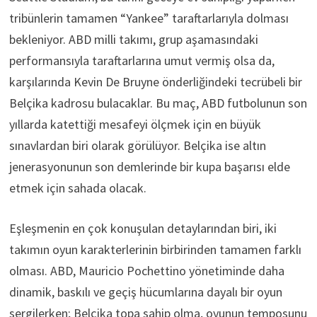
tribünlerin tamamen “Yankee” taraftarlarıyla dolması
bekleniyor. ABD milli takımı, grup aşamasındaki
performansıyla taraftarlarına umut vermiş olsa da,
karşılarında Kevin De Bruyne önderliğindeki tecrübeli bir
Belçika kadrosu bulacaklar. Bu maç, ABD futbolunun son
yıllarda katettiği mesafeyi ölçmek için en büyük
sınavlardan biri olarak görülüyor. Belçika ise altın
jenerasyonunun son demlerinde bir kupa başarısı elde
etmek için sahada olacak.
Eşleşmenin en çok konuşulan detaylarından biri, iki
takımın oyun karakterlerinin birbirinden tamamen farklı
olması. ABD, Mauricio Pochettino yönetiminde daha
dinamik, baskılı ve geçiş hücumlarına dayalı bir oyun
sergilerken; Belçika topa sahip olma, oyunun temposunu