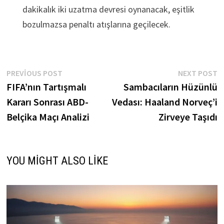
dakikalık iki uzatma devresi oynanacak, eşitlik
bozulmazsa penaltı atışlarına geçilecek.
Yazı
Previous
N
PREVIOUS POST
NEXT POST
post:
p
FIFA’nın Tartışmalı
Sambacıların Hüzünlü
gezinmesi
Kararı Sonrası ABD-
Vedası: Haaland Norveç’i
Belçika Maçı Analizi
Zirveye Taşıdı
YOU MIGHT ALSO LIKE