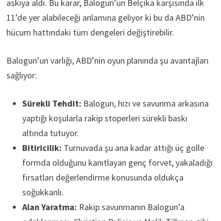
askıya aldı. Bu karar, Balogun’un Belçika karşısında ilk
11’de yer alabileceği anlamına geliyor ki bu da ABD’nin
hücum hattındaki tüm dengeleri değiştirebilir.
Balogun’un varlığı, ABD’nin oyun planında şu avantajları
sağlıyor:
Sürekli Tehdit:
Balogun, hızı ve savunma arkasına
yaptığı koşularla rakip stoperleri sürekli baskı
altında tutuyor.
Bitiricilik:
Turnuvada şu ana kadar attığı üç golle
formda olduğunu kanıtlayan genç forvet, yakaladığı
fırsatları değerlendirme konusunda oldukça
soğukkanlı.
Alan Yaratma:
Rakip savunmanın Balogun’a