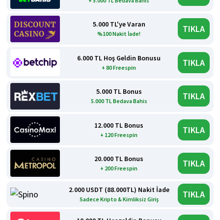
+ 5.000 TL Bedava Bahis
5.000 TL'ye Varan
TIKLA
%100 Nakit İade!
6.000 TL Hoş Geldin Bonusu
TIKLA
+ 80 Freespin
5.000 TL Bonus
TIKLA
5.000 TL Bedava Bahis
12.000 TL Bonus
TIKLA
+ 120 Freespin
20.000 TL Bonus
TIKLA
+ 200 Freespin
2.000 USDT (88.000TL) Nakit İade
TIKLA
Sadece Kripto & Kimliksiz Giriş