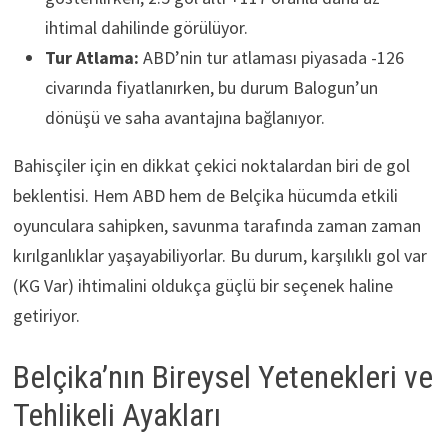
ihtimal dahilinde görülüyor.
Tur Atlama:
ABD’nin tur atlaması piyasada -126
civarında fiyatlanırken, bu durum Balogun’un
dönüşü ve saha avantajına bağlanıyor.
Bahisçiler için en dikkat çekici noktalardan biri de gol
beklentisi. Hem ABD hem de Belçika hücumda etkili
oyunculara sahipken, savunma tarafında zaman zaman
kırılganlıklar yaşayabiliyorlar. Bu durum, karşılıklı gol var
(KG Var) ihtimalini oldukça güçlü bir seçenek haline
getiriyor.
Belçika’nın Bireysel Yetenekleri ve
Tehlikeli Ayakları