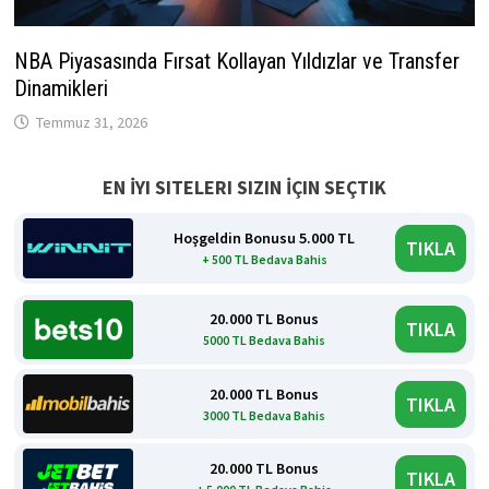
NBA Piyasasında Fırsat Kollayan Yıldızlar ve Transfer
Dinamikleri
Temmuz 31, 2026
EN İYI SITELERI SIZIN İÇIN SEÇTIK
Hoşgeldin Bonusu 5.000 TL
TIKLA
+ 500 TL Bedava Bahis
20.000 TL Bonus
TIKLA
5000 TL Bedava Bahis
20.000 TL Bonus
TIKLA
3000 TL Bedava Bahis
20.000 TL Bonus
TIKLA