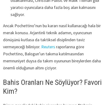
odaklanması, Christian Pulisic ve Malik Tillman gibi
yaratıcı oyunculara daha fazla boş alan kalmasını
sağlıyor.
Ancak Pochettino’nun bu kararı nasıl kullanacağı hala bir
merak konusu. Arjantinli teknik adamın, oyuncunun
dönüşünü kutlasa da taktiksel disiplinden taviz
vermeyeceği biliniyor.
Reuters
raporlarına göre
Pochettino, Balogun’un takıma katılmasından
memnuniyet duysa da takım oyununun bireylerden daha
önemli olduğunun altını çiziyor.
Bahis Oranları Ne Söylüyor? Favori
Kim?