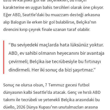
karakterine en uygun bahis tercihleri olarak öne çıkıyor.
Eğer ABD, Seattle’daki bu muazzam desteği arkasına
alıp Balogun ile erken bir gol bulabilirse, Belçika’nın
direncini kırıp çeyrek finale uzanan taraf olabilir.
“Bu seviyedeki maçlarda hata lüksünüz yoktur.
ABD, ev sahibi olmanın heyecanını bir avantaja
çevirmeli; Belçika ise tecrübesiyle bu fırtınayı
dindirmeli. Her iki sonuç da bizi şaşırtmaz.”
Sonuç ne olursa olsun, 7 Temmuz gecesi futbol
dünyasının kalbi Seattle’da atacak. Genç ve hırslı ABD
takımı ile tecrübeli ve yetenekli Belçika arasındaki bu
düello, 2026 Dünya Kupası’nın unutulmazları arasına