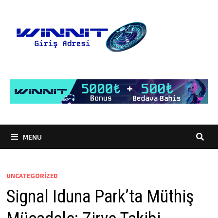
Skip
to
content
MENU
UNCATEGORIZED
Signal Iduna Park’ta Müthiş