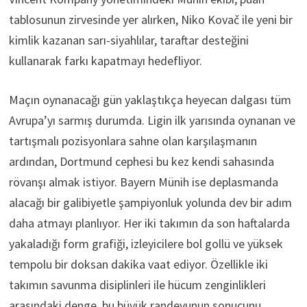
tablosunun zirvesinde yer alırken, Niko Kovač ile yeni bir
kimlik kazanan sarı-siyahlılar, taraftar desteğini
kullanarak farkı kapatmayı hedefliyor.
Maçın oynanacağı gün yaklaştıkça heyecan dalgası tüm
Avrupa’yı sarmış durumda. Ligin ilk yarısında oynanan ve
tartışmalı pozisyonlara sahne olan karşılaşmanın
ardından, Dortmund cephesi bu kez kendi sahasında
rövanşı almak istiyor. Bayern Münih ise deplasmanda
alacağı bir galibiyetle şampiyonluk yolunda dev bir adım
daha atmayı planlıyor. Her iki takımın da son haftalarda
yakaladığı form grafiği, izleyicilere bol gollü ve yüksek
tempolu bir doksan dakika vaat ediyor. Özellikle iki
takımın savunma disiplinleri ile hücum zenginlikleri
arasındaki denge, bu büyük randevunun sonucunu