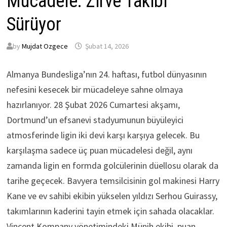
Mücadele: Zirve Takibi
Sürüyor
by
Mujdat Ozgece
Şubat 14, 2026
Almanya Bundesliga’nın 24. haftası, futbol dünyasının
nefesini kesecek bir mücadeleye sahne olmaya
hazırlanıyor. 28 Şubat 2026 Cumartesi akşamı,
Dortmund’un efsanevi stadyumunun büyüleyici
atmosferinde ligin iki devi karşı karşıya gelecek. Bu
karşılaşma sadece üç puan mücadelesi değil, aynı
zamanda ligin en formda golcülerinin düellosu olarak da
tarihe geçecek. Bavyera temsilcisinin gol makinesi Harry
Kane ve ev sahibi ekibin yükselen yıldızı Serhou Guirassy,
takımlarının kaderini tayin etmek için sahada olacaklar.
Vincent Kompany yönetimindeki Münih ekibi, puan