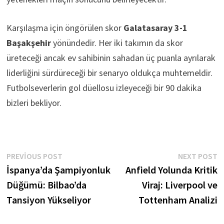
Karşılaşma için öngörülen skor
Galatasaray 3-1
Başakşehir
yönündedir. Her iki takımın da skor
üreteceği ancak ev sahibinin sahadan üç puanla ayrılarak
liderliğini sürdüreceği bir senaryo oldukça muhtemeldir.
Futbolseverlerin gol düellosu izleyeceği bir 90 dakika
bizleri bekliyor.
Yazı
Previous
N
PREVIOUS POST
NEXT POST
post:
p
İspanya’da Şampiyonluk
Anfield Yolunda Kritik
gezinmesi
Düğümü: Bilbao’da
Viraj: Liverpool ve
Tansiyon Yükseliyor
Tottenham Analizi