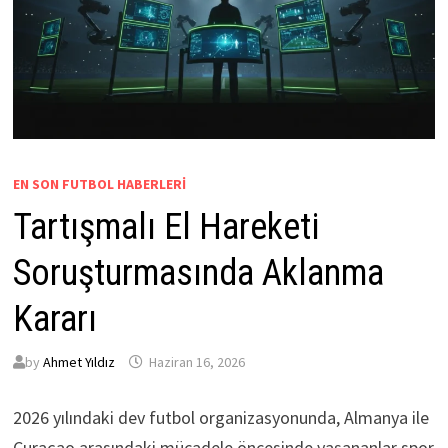
EN SON FUTBOL HABERLERI
Tartışmalı El Hareketi
Soruşturmasında Aklanma
Kararı
by
Ahmet Yıldız
Haziran 16, 2026
2026 yılındaki dev futbol organizasyonunda, Almanya ile
Curaçao arasındaki mücadele öncesinde yaşananlar spor