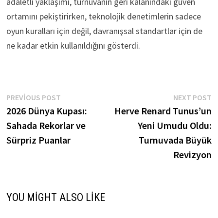
adaletli yaklaşımı, turnuvanın geri kalanındaki güven
ortamını pekiştirirken, teknolojik denetimlerin sadece
oyun kuralları için değil, davranışsal standartlar için de
ne kadar etkin kullanıldığını gösterdi.
Yazı
Previous
N
PREVIOUS POST
NEXT POST
post:
p
2026 Dünya Kupası:
Herve Renard Tunus’un
gezinmesi
Sahada Rekorlar ve
Yeni Umudu Oldu:
Sürpriz Puanlar
Turnuvada Büyük
Revizyon
YOU MIGHT ALSO LIKE