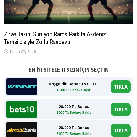
Zirve Takibi Sürüyor: Rams Park’ta Akdeniz
Temsilcisiyle Zorlu Randevu
Nisan 22, 2026
EN İYI SITELERI SIZIN İÇIN SEÇTIK
Hoşgeldin Bonusu 5.000 TL
TIKLA
+ 500 TL Bedava Bahis
20.000 TL Bonus
TIKLA
5000 TL Bedava Bahis
20.000 TL Bonus
TIKLA
3000 TL Bedava Bahis