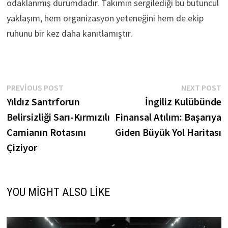
odaklanmış durumdadır. Takımın sergilediği bu bütüncül
yaklaşım, hem organizasyon yeteneğini hem de ekip
ruhunu bir kez daha kanıtlamıştır.
Yazı
Previous
N
PREVIOUS POST
NEXT POST
post:
p
Yıldız Santrforun
İngiliz Kulübünde
gezinmesi
Belirsizliği Sarı-Kırmızılı
Finansal Atılım: Başarıya
Camianın Rotasını
Giden Büyük Yol Haritası
Çiziyor
YOU MIGHT ALSO LIKE