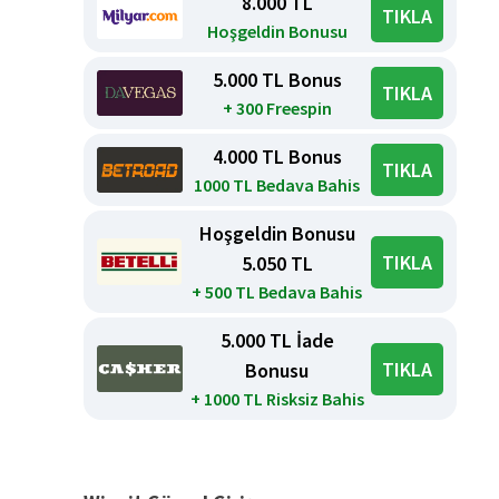
8.000 TL
TIKLA
Hoşgeldin Bonusu
5.000 TL Bonus
TIKLA
+ 300 Freespin
4.000 TL Bonus
TIKLA
1000 TL Bedava Bahis
Hoşgeldin Bonusu
TIKLA
5.050 TL
+ 500 TL Bedava Bahis
5.000 TL İade
TIKLA
Bonusu
+ 1000 TL Risksiz Bahis