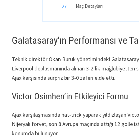
Maç Detayları
Galatasaray’ın Performansı ve Ta
Teknik direktör Okan Buruk yönetimindeki Galatasaray,
Liverpool deplasmanında alınan 3-2’lik mağlubiyetten s
Ajax karşısında sürpriz bir 3-0 zaferi elde etti.
Victor Osimhen’in Etkileyici Formu
Ajax karşılaşmasında hat-trick yaparak yıldızlaşan Victo
Nijeryalı forvet, son 8 Avrupa maçında attığı 12 golle ist
konumda bulunuyor.