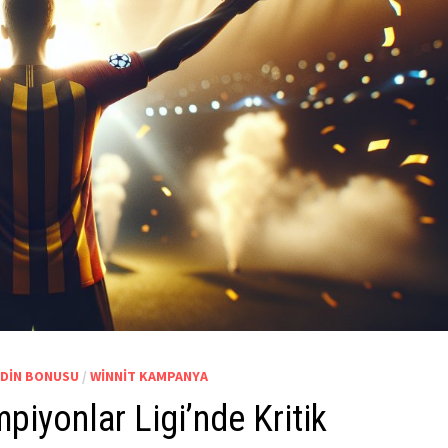
LDIN BONUSU
/
WINNIT KAMPANYA
piyonlar Ligi’nde Kritik