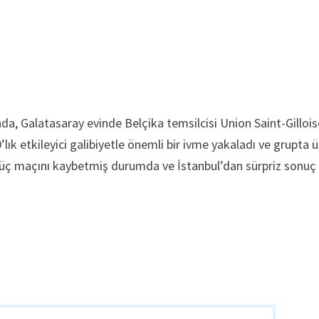
a, Galatasaray evinde Belçika temsilcisi Union Saint-Gillois
-0’lık etkileyici galibiyetle önemli bir ivme yakaladı ve grupta 
n üç maçını kaybetmiş durumda ve İstanbul’dan sürpriz sonuç