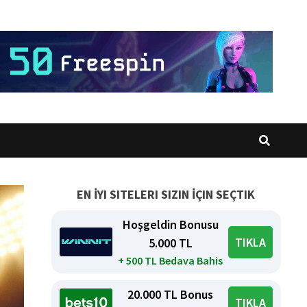
EN İYI SITELERI SIZIN İÇIN SEÇTIK
Hoşgeldin Bonusu
TIKLA
5.000 TL
+ 500 TL Bedava Bahis
20.000 TL Bonus
TIKLA