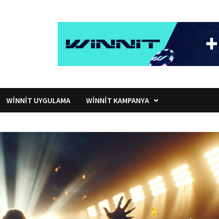
WINNIT UYGULAMA
WINNIT KAMPANYA