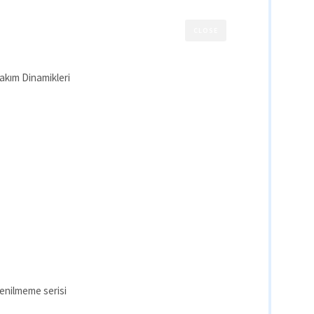
CLOSE
akım Dinamikleri
u
enilmeme serisi