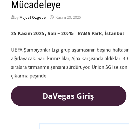
Mücadeleye
by
Mujdat Ozgece
Kasım 20, 2025
25 Kasım 2025, Salı – 20:45 | RAMS Park, İstanbul
UEFA Şampiyonlar Ligi grup aşamasının beşinci haftasınd
ağırlayacak. Sarı-kırmızılılar, Ajax karşısında aldıkları 3
sıralara tırmanma şansını sürdürüyor. Union SG ise so
çıkarma peşinde.