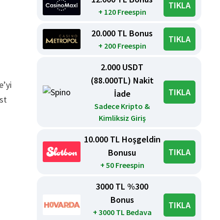
TIKLA
+ 120 Freespin
20.000 TL Bonus
TIKLA
+ 200 Freespin
2.000 USDT
(88.000TL) Nakit
e’yi
TIKLA
İade
üst
Sadece Kripto &
Kimliksiz Giriş
10.000 TL Hoşgeldin
TIKLA
Bonusu
+ 50 Freespin
3000 TL %300
Bonus
TIKLA
+ 3000 TL Bedava