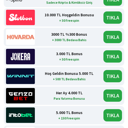
Sadece Kripto & Kimliksiz Giriş
10.000 TL Hoşgeldin Bonusu
TIKLA
+ 50 Freespin
3000 TL %300 Bonus
TIKLA
+ 3000 TL Bedava Bahis
3.000 TL Bonus
TIKLA
+ 50 Freespin
Hoş Geldin Bonusu 5.000 TL
TIKLA
+ 500 TL Bedava Bahis
Her Ay 4.000 TL
TIKLA
Para Yatırma Bonusu
5.000 TL Bonus
TIKLA
+ 150 Freespin