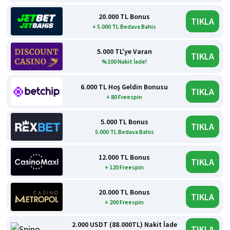
20.000 TL Bonus
TIKLA
+ 5.000 TL Bedava Bahis
5.000 TL'ye Varan
TIKLA
%100 Nakit İade!
6.000 TL Hoş Geldin Bonusu
TIKLA
+ 80 Freespin
5.000 TL Bonus
TIKLA
5.000 TL Bedava Bahis
12.000 TL Bonus
TIKLA
+ 120 Freespin
20.000 TL Bonus
TIKLA
+ 200 Freespin
2.000 USDT (88.000TL) Nakit İade
TIKLA